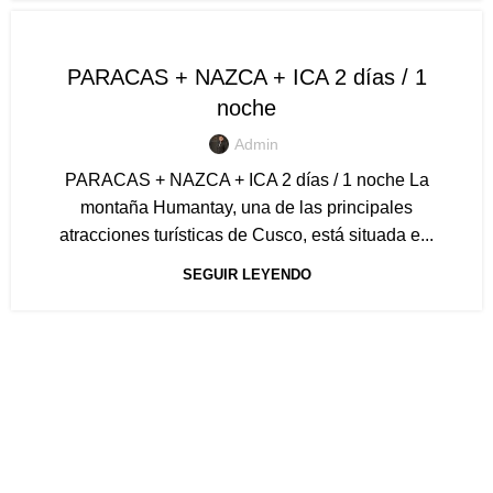
PAQUETES TURISTICOS
PARACAS + NAZCA + ICA 2 días / 1
noche
Admin
PARACAS + NAZCA + ICA 2 días / 1 noche La
montaña Humantay, una de las principales
atracciones turísticas de Cusco, está situada e...
SEGUIR LEYENDO
Ances Travel Tours
te ofrece experiencias únicas en Perú
con servicio personalizado y transporte profesional en
Lima e internacional. ¡Descubre Machu Picchu, la
Amazonía y más con nosotros!