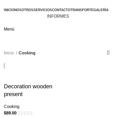
INICIO
NOSOTROS
SERVICIOS
CONTACTO
TRANSPORTE
GALERÍA
INFORMES
Menú
Cooking
Categorías
Inicio
Cooking
Decoration wooden
present
Cooking
$
89.00